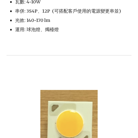
瓦數: 4~10W
串併: 3S4P、12P
(可搭配客戶使用的電源變更串並)
光效: 140~170 lm
運用: 球泡燈、燭檯燈