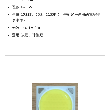
瓦數: 8~15W
串併: 15S2P、30S、12S3P
(可搭配客戶使用的電源變
更串並)
光效: 140~170 lm
運用: 崁燈、球泡燈