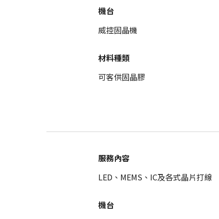
機台
威控固晶機
材料種類
可客供固晶膠
服務內容
LED、MEMS、IC及各式晶片打線
機台