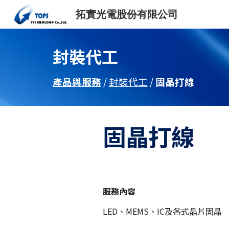
拓實光電股份有限公司
Sk
封裝代工
產品與服務
/
封裝代工
/
固晶打線
固晶打線
服務內容
LED、MEMS、IC及各式晶片固晶