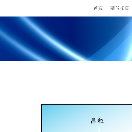
首頁
關於拓實
ip to main content
Skip to navigat