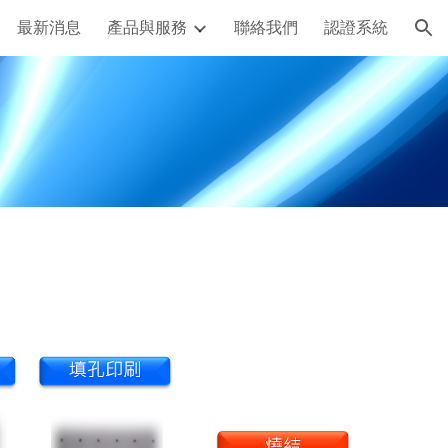
最新消息
產品與服務
聯絡我們
認證系統
ion